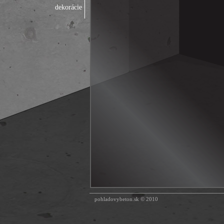
dekorácie
pohladovybeton.sk
© 2010