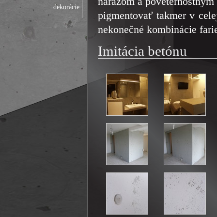
nárazom a poveternostným 
dekorácie
pigmentovať takmer v cele
nekonečné kombinácie farie
Imitácia betónu