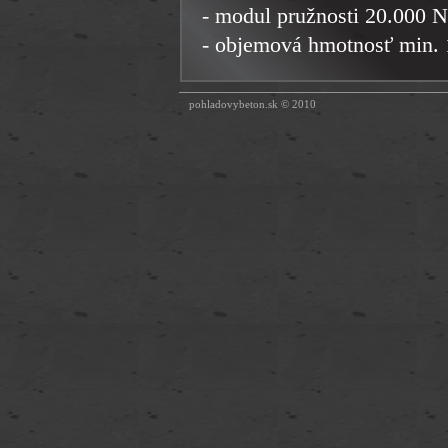
- modul pružnosti 20.000
- objemová hmotnosť min. 
pohladovybeton.sk
© 2010