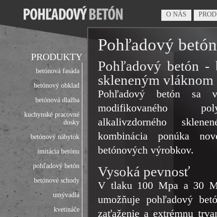
O NÁS
PROD
Pohľadový betón
PRODUKTY
Pohľadový betón - 
betónová fasáda
skleneným vláknom
betónový obklad
Pohľadový betón sa
betónová dlažba
modifikovaného po
kuchynské pracovné
alkalivzdorného sklen
dosky
kombinácia ponúka nov
betónový nábytok
betónových výrobkov.
imitácia betónu
pohľadový betón
Vysoká pevnosť
betónové schody
V tlaku 100 Mpa a 30 M
umývadlá
umožňuje pohľadový bet
kvetináče
zaťaženie a extrémnu trva