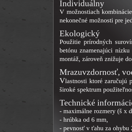
Individuálny
V možnostiach kombinácie 
nekonečné možnosti pre je
Ekologický
Použitie prírodných surov
betónu znamenajúci nízku 
montáž, zároveň znižuje do
Mrazuvzdornosť, vod
V
lastnosti ktoré zaručuj
široké spektrum použiteľnos
Technické informáci
- maximálne rozmery (š x
- hrúbka od 6 mm,
- pevnosť v ťahu za ohybu